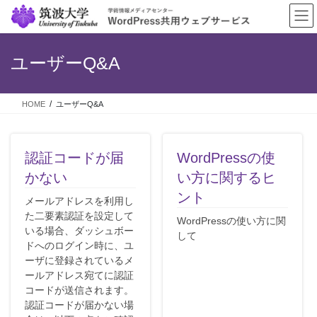
コ
ナ
ン
ビ
テ
ゲ
ン
ー
ユーザーQ&A
ツ
シ
に
ョ
移
ン
HOME
ユーザーQ&A
動
に
移
動
認証コードが届
WordPressの使
かない
い方に関するヒ
ント
メールアドレスを利用し
た二要素認証を設定して
WordPressの使い方に関
いる場合、ダッシュボー
して
ドへのログイン時に、ユ
ーザに登録されているメ
ールアドレス宛てに認証
コードが送信されます。
認証コードが届かない場